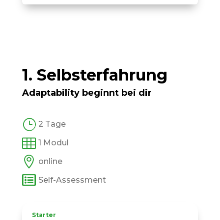
1. Selbst­erfahrung
Adaptability beginnt bei dir
}
2 Tage

1 Modul

online

Self-Assessment
Starter