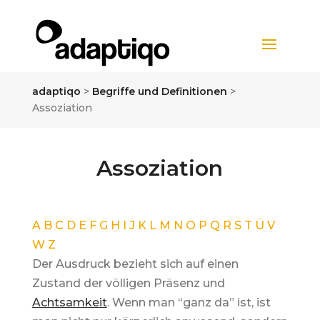
adaptiqo
>
Begriffe und Definitionen
>
Assoziation
Assoziation
A
B
C
D
E
F
G
H
I
J
K
L
M
N
O
P
Q
R
S
T
Ü
V
W
Z
Der Ausdruck bezieht sich auf einen
Zustand der völligen Präsenz und
Achtsamkeit
. Wenn man “ganz da” ist, ist