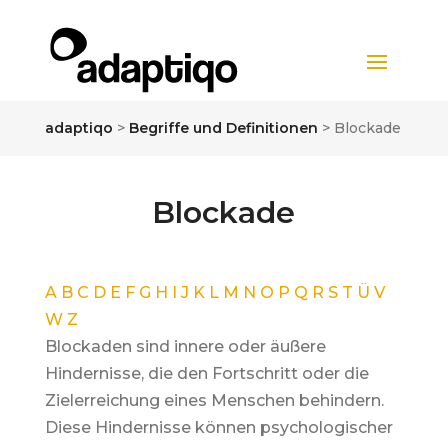
adaptiqo
>
Begriffe und Definitionen
>
Blockade
Blockade
A
B
C
D
E
F
G
H
I
J
K
L
M
N
O
P
Q
R
S
T
Ü
V
W
Z
Blockaden sind innere oder äußere
Hindernisse, die den Fortschritt oder die
Zielerreichung eines Menschen behindern.
Diese Hindernisse können psychologischer