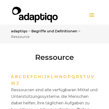
adaptiqo
>
Begriffe und Definitionen
>
Ressource
Ressource
A
B
C
D
E
F
G
H
I
J
K
L
M
N
O
P
Q
R
S
T
Ü
V
W
Z
Ressourcen sind alle verfügbaren Mittel und
Unterstützungssysteme, die Menschen
dabei helfen, ihre täglichen Aufgaben zu