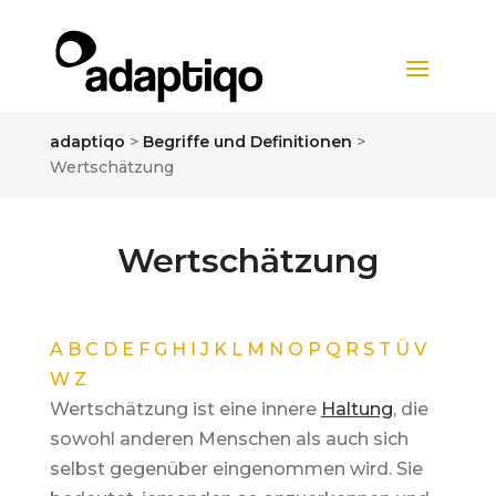
adaptiqo
>
Begriffe und Definitionen
>
Wertschätzung
Wertschätzung
A
B
C
D
E
F
G
H
I
J
K
L
M
N
O
P
Q
R
S
T
Ü
V
W
Z
Wertschätzung ist eine innere
Haltung
, die
sowohl anderen Menschen als auch sich
selbst gegenüber eingenommen wird. Sie