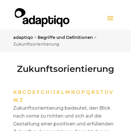
adaptiqo
>
Begriffe und Definitionen
>
Zukunftsorientierung
Zukunftsorientierung
A
B
C
D
E
F
G
H
I
J
K
L
M
N
O
P
Q
R
S
T
Ü
V
W
Z
Zukunftsorientierung bedeutet, den Blick
nach vorne zu richten und sich auf die
Gestaltung einer positiven und erfüllenden